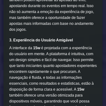
apostando durante os eventos em tempo real. Isso
não só aumenta a emoção da experiência de jogo,
mas também oferece a oportunidade de fazer
apostas mais informadas com base no andamento
dos jogos.
3.
Experiência do Usuário Amigável
A interface da
15w
é projetada com a experiência
do usuário em mente. A plataforma é intuitiva, com
um design simples e fácil de navegar. Isso permite
que tanto iniciantes quanto apostadores experientes
encontrem rapidamente o que procuram. A
navegação é fluida, e todas as informações
essenciais, como resultados e estatísticas, estão à
disposição de forma clara e acessível. A
15w
também oferece uma versão otimizada para
dispositivos móveis, garantindo que você possa