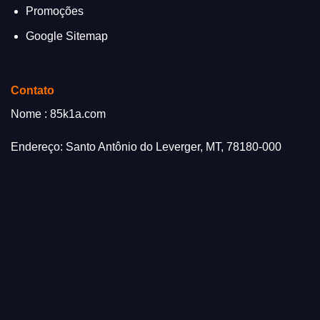
Promoções
Google Sitemap
Contato
Nome : 85k1a.com
Endereço: Santo Antônio do Leverger, MT, 78180-000