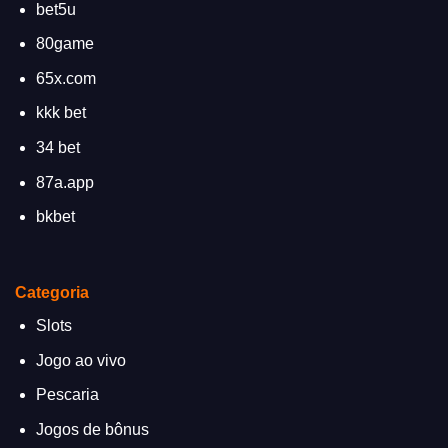
bet5u
80game
65x.com
kkk bet
34 bet
87a.app
bkbet
Categoria
Slots
Jogo ao vivo
Pescaria
Jogos de bônus