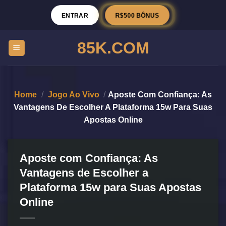
R$500 BÔNUS
ENTRAR
85K.COM
Home
/
Jogo Ao Vivo
/
Aposte Com Confiança: As
Vantagens De Escolher A Plataforma 15w Para Suas
Apostas Online
Aposte com Confiança: As
Vantagens de Escolher a
Plataforma 15w para Suas Apostas
Online