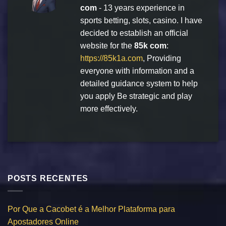
com
- 13 years experience in
sports betting, slots, casino. I have
decided to establish an official
website for the
85k com
:
https://85k1a.com
, Providing
everyone with information and a
detailed guidance system to help
you apply Be strategic and play
more effectively.
POSTS RECENTES
Por Que a Cacobet é a Melhor Plataforma para
Apostadores Online