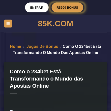
R$500 BÔNUS
ENTRAR
85K.COM
Home
/
Jogos De Bônus
/
Como O 234bet Está
Transformando O Mundo Das Apostas Online
Como o 234bet Está
Transformando o Mundo das
Apostas Online