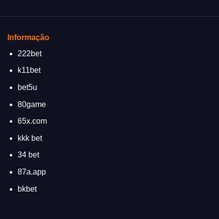
Informação
222bet
k11bet
bet5u
80game
65x.com
kkk bet
34 bet
87a.app
bkbet