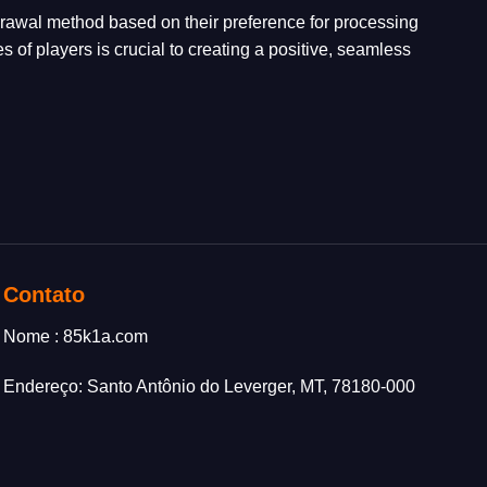
hdrawal method based on their preference for processing
 of players is crucial to creating a positive, seamless
Contato
Nome : 85k1a.com
Endereço: Santo Antônio do Leverger, MT, 78180-000