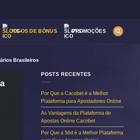
JOGOS DE BÔNUS
PROMOÇÕES
rios Brasileiros
POSTS RECENTES
da
Por Que a Cacobet é a Melhor
Plataforma para Apostadores Online
As Vantagens da Plataforma de
Apostas Online Cacobet
Por Que a 56d é a Melhor Plataforma