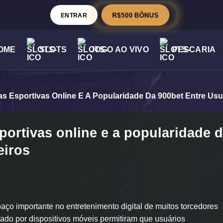
ENTRAR
R$500 BÔNUS
OME
SLOTS
JOGO AO VIVO
PESCARIA
 Esportivas Online E A Popularidade Da 900bet Entre Usuá
ortivas online e a popularidade 
eiros
aço importante no entretenimento digital de muitos torcedores
itado por dispositivos móveis permitiram que usuários