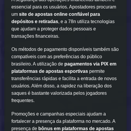
essencial para os usuários. Apostadores procuram
um
site de apostas online confiável para
depósitos e retiradas
, e a 78n utiliza tecnologias
que ajudam a proteger dados pessoais e
transações financeiras.
Os métodos de pagamento disponíveis também são
compatíveis com as preferências do público
brasileiro. A utilização de
pagamentos via PIX em
plataformas de apostas esportivas
permite
transferências rápidas e facilita a entrada de novos
usuários. Além disso, a rapidez na liberação dos
saques é bastante valorizada pelos jogadores
frequentes.
Promoções e campanhas especiais ajudam a
fortalecer a presença da plataforma no mercado. A
presença de
bônus em plataformas de apostas