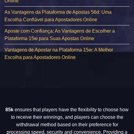
Online
As Vantagens da Plataforma de Apostas 56d: Uma
Escolha Confiável para Apostadores Online
Aposte com Confiança: As Vantagens de Escolher a
Plataforma 15w para Suas Apostas Online
Vantagens de Apostar na Plataforma 15w: A Melhor
Escolha para Apostadores Online
85k
ensures that players have the flexibility to choose how
to receive their winnings, and players can choose the
withdrawal method based on their preference for
processing speed, security and convenience. Providing a