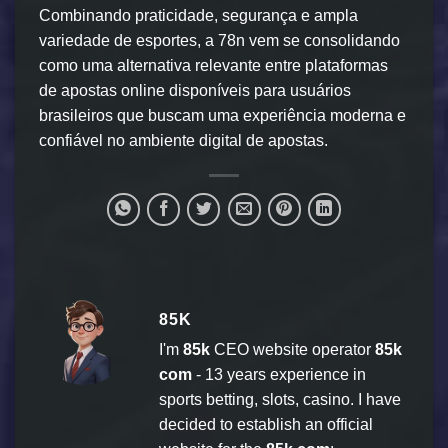
Combinando praticidade, segurança e ampla
variedade de esportes, a 78n vem se consolidando
como uma alternativa relevante entre plataformas
de apostas online disponíveis para usuários
brasileiros que buscam uma experiência moderna e
confiável no ambiente digital de apostas.
85K
I'm
85k
CEO website operator
85k
com
- 13 years experience in
sports betting, slots, casino. I have
decided to establish an official