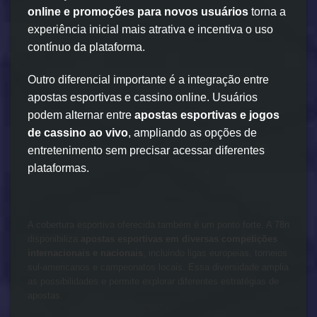
online e promoções para novos usuários
torna a
experiência inicial mais atrativa e incentiva o uso
contínuo da plataforma.
Outro diferencial importante é a integração entre
apostas esportivas e cassino online. Usuários
podem alternar entre
apostas esportivas e jogos
de cassino ao vivo
, ampliando as opções de
entretenimento sem precisar acessar diferentes
plataformas.
A cobertura esportiva oferecida também é um ponto forte. A 78n
disponibiliza
apostas esportivas em diversas competições
internacionais e nacionais
, incluindo ligas europeias, torneios
sul-americanos e campeonatos locais. Essa diversidade amplia
as possibilidades e permite explorar diferentes estratégias de
apostas.