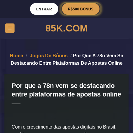
R$500 BÔNUS
ENTRAR
85K.COM
Home
/
Jogos De Bônus
/
Por Que A 78n Vem Se
Destacando Entre Plataformas De Apostas Online
Por que a 78n vem se destacando
entre plataformas de apostas online
Com o crescimento das apostas digitais no Brasil,